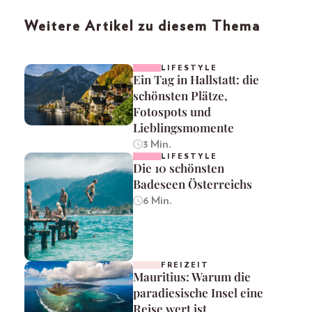
Weitere Artikel zu diesem Thema
LIFESTYLE
Ein Tag in Hallstatt: die
schönsten Plätze,
Fotospots und
Lieblingsmomente
3 Min.
LIFESTYLE
Die 10 schönsten
Badeseen Österreichs
6 Min.
FREIZEIT
Mauritius: Warum die
paradiesische Insel eine
Reise wert ist