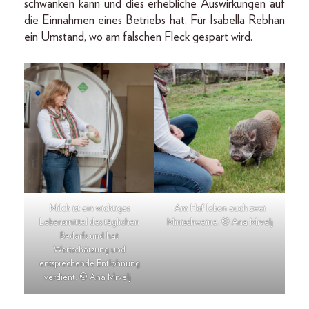
schwanken kann und dies erhebliche Auswirkungen auf
die Einnahmen eines Betriebs hat. Für Isabella Rebhan
ein Umstand, wo am falschen Fleck gespart wird.
Milch ist ein wichtiges
Am Hof leben auch zwei
Lebensmittel des täglichen
Minischweine. © Ana Mrvelj
Bedarfs und hat
Wertschätzung und
entsprechende Entlohnung
verdient. © Ana Mrvelj