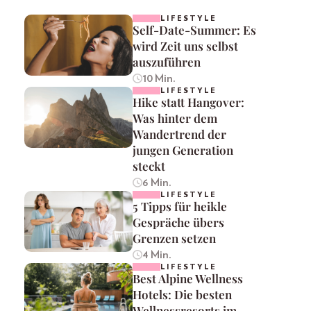
LIFESTYLE
Self-Date-Summer: Es
wird Zeit uns selbst
auszuführen
10 Min.
LIFESTYLE
Hike statt Hangover:
Was hinter dem
Wandertrend der
jungen Generation
steckt
6 Min.
LIFESTYLE
5 Tipps für heikle
Gespräche übers
Grenzen setzen
4 Min.
LIFESTYLE
Best Alpine Wellness
Hotels: Die besten
Wellnessresorts im