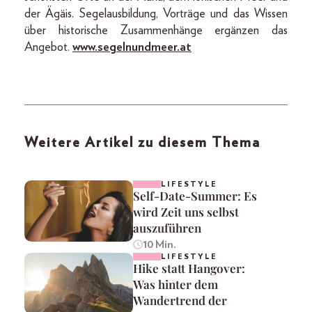
der Ägäis. Segelausbildung, Vorträge und das Wissen
über historische Zusammenhänge ergänzen das
Angebot.
www.segelnundmeer.at
Weitere Artikel zu diesem Thema
LIFESTYLE
Self-Date-Summer: Es
wird Zeit uns selbst
auszuführen
10 Min.
LIFESTYLE
Hike statt Hangover:
Was hinter dem
Wandertrend der