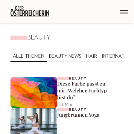
BEAUTY
ALLE THEMEN
BEAUTY NEWS
HAIR
INTERNATION
BEAUTY
Diese Farbe passt zu
mir: Welcher Farbtyp
bist du?
5 Min.
BEAUTY
Jungbrunnen Yoga