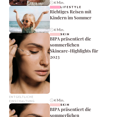
4 Min.
LIFESTYLE
Richtiges Reisen mit
Kindern im Sommer
4 Min.
SKIN
BIPA präsentiert die
sommerlichen
Skincare-Highlights für
2023
ENTGELTLICHE
4 Min.
EINSCHALTUNG
SKIN
BIPA präsentiert die
sommerlichen