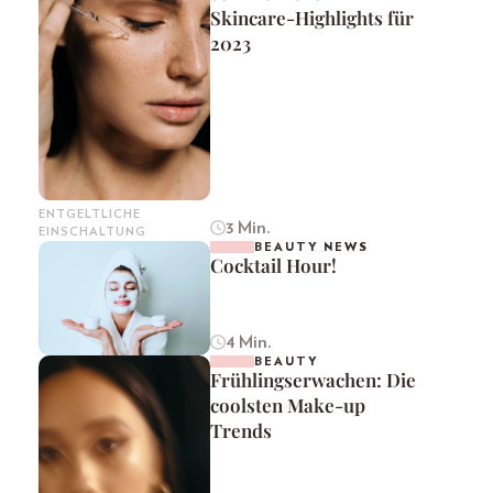
Skincare-Highlights für
2023
ENTGELTLICHE
3 Min.
EINSCHALTUNG
BEAUTY NEWS
Cocktail Hour!
4 Min.
BEAUTY
Frühlingserwachen: Die
coolsten Make-up
Trends