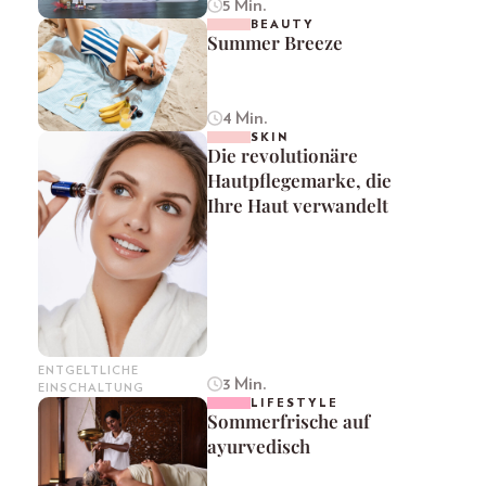
5 Min.
BEAUTY
Summer Breeze
4 Min.
SKIN
Die revolutionäre
Hautpflegemarke, die
Ihre Haut verwandelt
ENTGELTLICHE
3 Min.
EINSCHALTUNG
LIFESTYLE
Sommerfrische auf
ayurvedisch