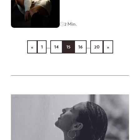
2 Min.
«
1
…
14
15
16
…
20
»