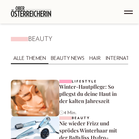
BEAUTY
ALLE THEMEN
BEAUTY NEWS
HAIR
INTERNATION
LIFESTYLE
Winter-Hautpflege: So
pflegst du deine Haut in
der kalten Jahreszeit
4 Min.
BEAUTY
Nie wieder Frizz und
sprödes Winterhaar mit
der BaByliss Hydro-