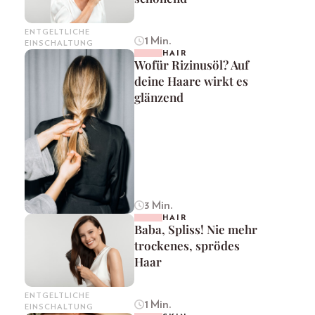
ENTGELTLICHE
1 Min.
EINSCHALTUNG
HAIR
Wofür Rizinusöl? Auf
deine Haare wirkt es
glänzend
3 Min.
HAIR
Baba, Spliss! Nie mehr
trockenes, sprödes
Haar
ENTGELTLICHE
1 Min.
EINSCHALTUNG