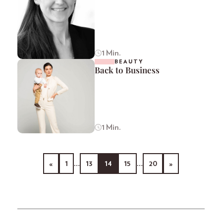
1 Min.
BEAUTY
Back to Business
1 Min.
«
1
…
13
14
15
…
20
»