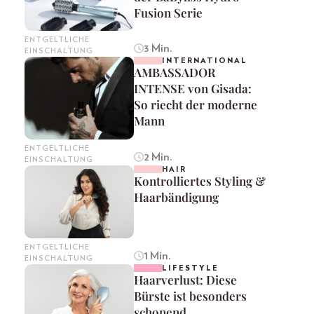
Fusion Serie
ENTGELTLICHE
3 Min.
EINSCHALTUNG
INTERNATIONAL
AMBASSADOR
INTENSE von Gisada:
So riecht der moderne
Mann
ENTGELTLICHE
2 Min.
EINSCHALTUNG
HAIR
Kontrolliertes Styling &
Haarbändigung
ENTGELTLICHE
1 Min.
EINSCHALTUNG
LIFESTYLE
Haarverlust: Diese
Bürste ist besonders
schonend