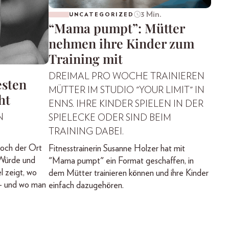
3 Min.
UNCATEGORIZED
“Mama pumpt”: Mütter
nehmen ihre Kinder zum
Training mit
DREIMAL PRO WOCHE TRAINIEREN
esten
MÜTTER IM STUDIO "YOUR LIMIT" IN
ht
ENNS. IHRE KINDER SPIELEN IN DER
N
SPIELECKE ODER SIND BEIM
TRAINING DABEI.
Doch der Ort
Fitnesstrainerin Susanne Holzer hat mit
 Würde und
"Mama pumpt" ein Format geschaffen, in
 zeigt, wo
dem Mütter trainieren können und ihre Kinder
 – und wo man
einfach dazugehören.