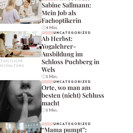
Sabine Sallmann:
Mein Job als
Fachoptikerin
4 Min.
UNCATEGORIZED
Ab Herbst:
Yogalehrer-
Ausbildung im
Schloss Puchberg in
TGELTLICHE
INSCHALTUNG
Wels
3 Min.
UNCATEGORIZED
Orte, wo man am
besten (nicht) Schluss
macht
3 Min.
UNCATEGORIZED
“Mama pumpt”: