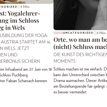
3 Min.
EGORIZED
st: Yogalehrer-
ung im Schloss
g in Wels
3 Min.
UNCATEGORIZED
AUSBILDUNG DER YOGA-
Orte, wo man am b
AUSTRIA STARTET AM 16.
(nicht) Schluss mac
N WELS. JETZT
DIE KUNST DES RICHTIGE
REN UND
MOMENTS
ERBONUS SICHERN.
Schluss machen ist nie einfach. 
im Infoabend am 27. Juni von 18
kann den Unterschied zwischen
 Schloss Puchberg
Drama ausmachen. Dieser Artikel
iter Fabian Scharsach kennen.
ein Beziehungsende fair gelingt
es besser vermeidet.