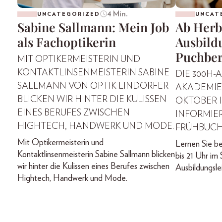
4 Min.
UNCATEGORIZED
UNCAT
Sabine Sallmann: Mein Job
Ab Herb
als Fachoptikerin
Ausbild
Puchber
MIT OPTIKERMEISTERIN UND
KONTAKTLINSENMEISTERIN SABINE
DIE 300H-
SALLMANN VON OPTIK LINDORFER
AKADEMIE 
BLICKEN WIR HINTER DIE KULISSEN
OKTOBER I
EINES BERUFES ZWISCHEN
INFORMIE
HIGHTECH, HANDWERK UND MODE.
FRÜHBUCH
Mit Optikermeisterin und
Lernen Sie be
Kontaktlinsenmeisterin Sabine Sallmann blicken
bis 21 Uhr im
wir hinter die Kulissen eines Berufes zwischen
Ausbildungsle
Hightech, Handwerk und Mode.