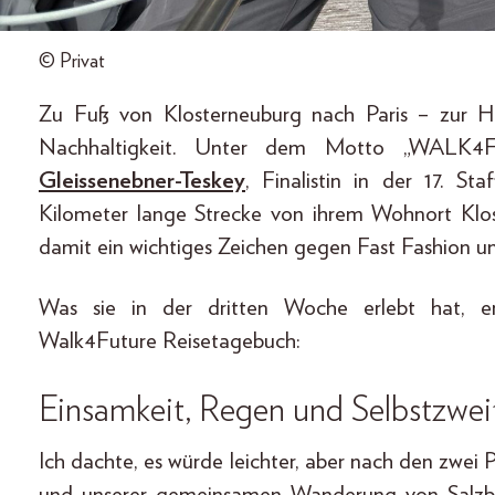
© Privat
Zu Fuß von Klosterneuburg nach Paris – zur 
Nachhaltigkeit. Unter dem Motto „WALK
Gleissenebner-Teskey
, Finalistin in der 17. S
Kilometer lange Strecke von ihrem Wohnort Klos
damit ein wichtiges Zeichen gegen Fast Fashion un
Was sie in der dritten Woche erlebt hat, er
Walk4Future Reisetagebuch:
Einsamkeit, Regen und Selbstzwei
Ich dachte, es würde leichter, aber nach den z
und unserer gemeinsamen Wanderung von Salzbur