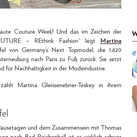
Haute Couture Week! Und das im Zeichen der
W
4FUTURE – REthink Fashion“ legt
Martina
taffel von Germany’s Next Topmodel, die 1.620
terneuburg nach Paris zu Fuß zurück. Sie setzt
d für Nachhaltigkeit in der Modeindustrie.
zählt Martina Gleissenebner-Teskey in ihrem
fel
wei Pausetagen und dem Zusammensein mit Thomas
g nach Bad Reichenhall ist es wirklich schwer