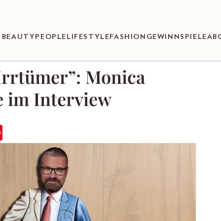
BEAUTY
PEOPLE
LIFESTYLE
FASHION
GEWINNSPIELE
AB
Irrtümer”: Monica
e im Interview