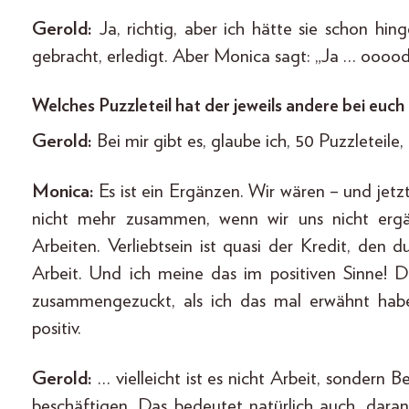
Gerold:
Ja, richtig, aber ich hätte sie schon hin
gebracht, erledigt. Aber Monica sagt: „Ja … ooood
Welches Puzzleteil hat der jeweils andere bei euch
Gerold:
Bei mir gibt es, glaube ich, 50 Puzzleteile
Monica:
Es ist ein Ergänzen. Wir wären – und jetz
nicht mehr zusammen, wenn wir uns nicht ergä
Arbeiten. Verliebtsein ist quasi der Kredit, de
Arbeit. Und ich meine das im positiven Sinne! D
zusammengezuckt, als ich das mal erwähnt habe
positiv.
Gerold:
… vielleicht ist es nicht Arbeit, sondern
beschäftigen. Das bedeutet natürlich auch, daran