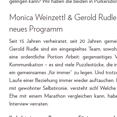
gelingen kann? Wir haben die beiden in Purkersdor
Monica Weinzettl & Gerold Rudle 
neues Programm
Seit 15 Jahren verheiratet, seit 20 Jahren ge
Gerold Rudle sind ein eingespieltes Team, sowohl
eine ordentliche Portion Arbeit: gegenseitiges 
Kommunikation – es sind viele Puzzlestücke, die 
ein gemeinsames „für immer“ zu legen. Und trotzd
Laufe einer Beziehung immer wieder auftauchen.
mit gewohnter Selbstironie, versteht sich! Welc
Ehe mit einem Marathon vergleichen kann, hab
Interview verraten.