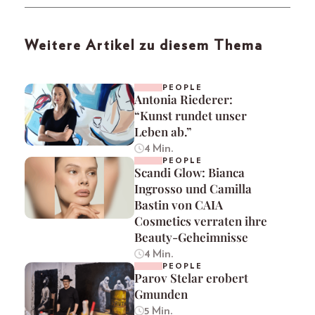
Weitere Artikel zu diesem Thema
PEOPLE
Antonia Riederer:
“Kunst rundet unser
Leben ab.”
4 Min.
PEOPLE
Scandi Glow: Bianca
Ingrosso und Camilla
Bastin von CAIA
Cosmetics verraten ihre
Beauty-Geheimnisse
4 Min.
PEOPLE
Parov Stelar erobert
Gmunden
5 Min.