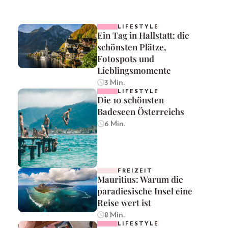
LIFESTYLE
Ein Tag in Hallstatt: die
schönsten Plätze,
Fotospots und
Lieblingsmomente
3 Min.
LIFESTYLE
Die 10 schönsten
Badeseen Österreichs
6 Min.
FREIZEIT
Mauritius: Warum die
paradiesische Insel eine
Reise wert ist
8 Min.
LIFESTYLE