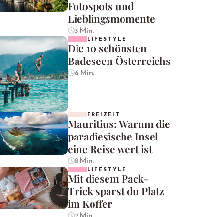
Fotospots und
Lieblingsmomente
3 Min.
LIFESTYLE
Die 10 schönsten
Badeseen Österreichs
6 Min.
FREIZEIT
Mauritius: Warum die
paradiesische Insel
eine Reise wert ist
8 Min.
LIFESTYLE
Mit diesem Pack-
Trick sparst du Platz
im Koffer
2 Min.