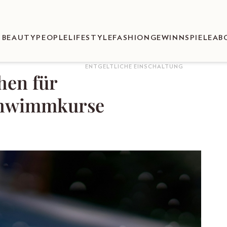
BEAUTY
PEOPLE
LIFESTYLE
FASHION
GEWINNSPIELE
AB
ENTGELTLICHE EINSCHALTUNG
en für
chwimmkurse