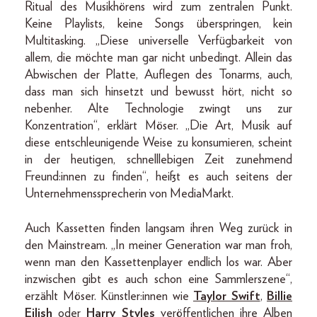
Ritual des Musikhörens wird zum zentralen Punkt.
Keine Playlists, keine Songs überspringen, kein
Multitasking. „Diese universelle Verfügbarkeit von
allem, die möchte man gar nicht unbedingt. Allein das
Abwischen der Platte, Auflegen des Tonarms, auch,
dass man sich hinsetzt und bewusst hört, nicht so
nebenher. Alte Technologie zwingt uns zur
Konzentration“, erklärt Möser. „Die Art, Musik auf
diese entschleunigende Weise zu konsumieren, scheint
in der heutigen, schnelllebigen Zeit zunehmend
Freund:innen zu finden“, heißt es auch seitens der
Unternehmenssprecherin von MediaMarkt.
Auch Kassetten finden langsam ihren Weg zurück in
den Mainstream. „In meiner Generation war man froh,
wenn man den Kassettenplayer endlich los war. Aber
inzwischen gibt es auch schon eine Sammlerszene“,
erzählt Möser. Künstler:innen wie
Taylor Swift
,
Billie
Eilish
oder
Harry Styles
veröffentlichen ihre Alben