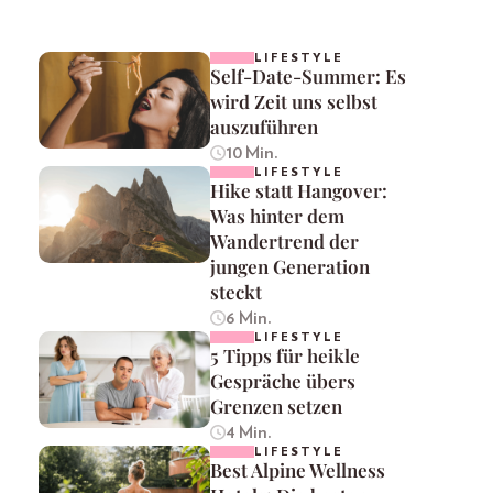
LIFESTYLE
Self-Date-Summer: Es
wird Zeit uns selbst
auszuführen
10 Min.
LIFESTYLE
Hike statt Hangover:
Was hinter dem
Wandertrend der
jungen Generation
steckt
6 Min.
LIFESTYLE
5 Tipps für heikle
Gespräche übers
Grenzen setzen
4 Min.
LIFESTYLE
Best Alpine Wellness