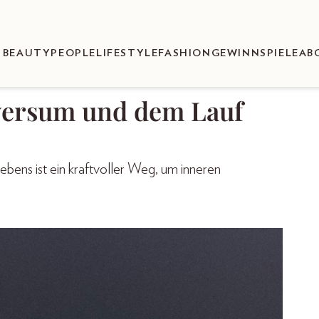
BEAUTY
PEOPLE
LIFESTYLE
FASHION
GEWINNSPIELE
AB
versum und dem Lauf
bens ist ein kraftvoller Weg, um inneren