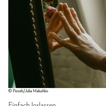
© Pexels/Julia Malushko
Einfach loslassen