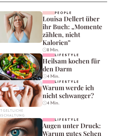
PEOPLE
Louisa Dellert über
ihr Buch: „Momente
zählen, nicht
Kalorien”
8 Min.
LIFESTYLE
Heilsam kochen für
den Darm
4 Min.
LIFESTYLE
Warum werde ich
nicht schwanger?
4 Min.
TGELTLICHE
INSCHALTUNG
LIFESTYLE
Augen unter Druck:
Warum gutes Sehen