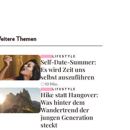
eitere Themen
LIFESTYLE
Self-Date-Summer:
Es wird Zeit uns
selbst auszuführen
10 Min.
LIFESTYLE
Hike statt Hangover:
Was hinter dem
Wandertrend der
jungen Generation
steckt