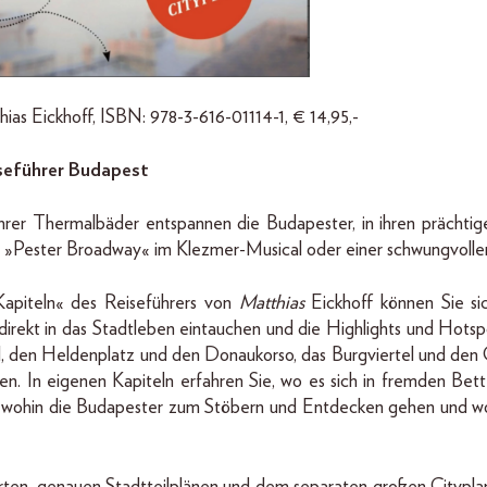
as Eickhoff, ISBN: 978-3-616-01114-1, € 14,95,-
seführer Budapest
rer Thermalbäder entspannen die Budapester, in ihren prächti
 »Pester Broadway« im Klezmer-Musical oder einer schwungvolle
Kapiteln« des Reiseführers von
Matthias
Eickhoff können Sie si
irekt in das Stadtleben eintauchen und die Highlights und Hotsp
, den Heldenplatz und den Donaukorso, das Burgviertel und den 
. In eigenen Kapiteln erfahren Sie, wo es sich in fremden Bette
n, wohin die Budapester zum Stöbern und Entdecken gehen und woh
rten, genauen Stadtteilplänen und dem separaten großen Cityplan