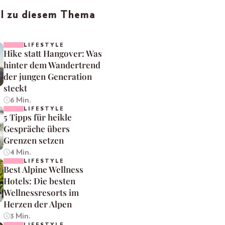
el zu diesem Thema
LIFESTYLE
Hike statt Hangover: Was
hinter dem Wandertrend
der jungen Generation
steckt
6 Min.
LIFESTYLE
5 Tipps für heikle
Gespräche übers
Grenzen setzen
4 Min.
LIFESTYLE
Best Alpine Wellness
Hotels: Die besten
Wellnessresorts im
Herzen der Alpen
3 Min.
LIFESTYLE