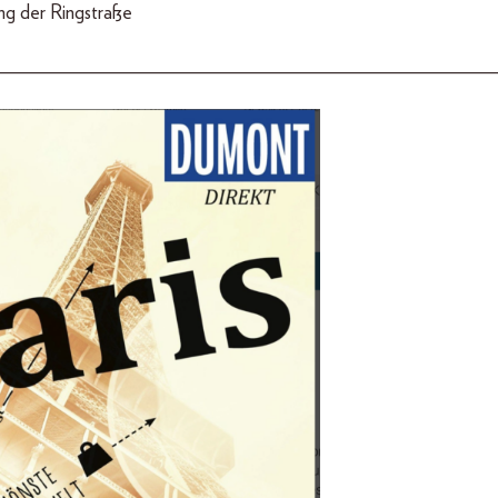
ang der Ringstraße
__________________________________________________