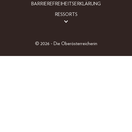
BARRIEREFREIHEITSERKLÄRUNG
RESSORTS
BEAUTY
FASHION
LIFESTYLE
© 2026 - Die Oberösterreicherin
PEOPLE
OBERÖSTERREICHER
GEWINNSPIELE
EINZELAUSGABEN
SHOP
ABO