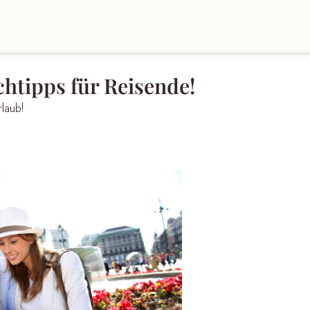
htipps für Reisende!
laub!