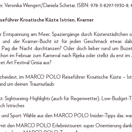
r, Veronika Wengert/Daniela Schetar, ISBN: 978-3-8297-1930-8, €
ührer Kroatische Küste Istrien, Kvarner
r Entspannung am Meer, Spaziergänge durch Küstenstädtchen o
en und
der
Kvarner-Bucht ist für jeden Geschmack etwas da
f Pag die Nacht durchtanzen? Oder doch lieber rund um Buzet 
hon im Februar zum Karneval nach Rijeka oder stellst du erst im
t Art Festival Grisia aus?
tscheidest, im MARCO POLO Reiseführer Kroatische Küste – Istr
rund um deinen Traumurlaub:
t: Sightseeing-Highlights (auch für Regenwetter), Low-Budget-T
ch Istrisches
g und Sport: Wähle aus den MARCO POLO Insider-Tipps das, was
n mit den MARCO POLO Erlebnistouren: super Orientierung dank 