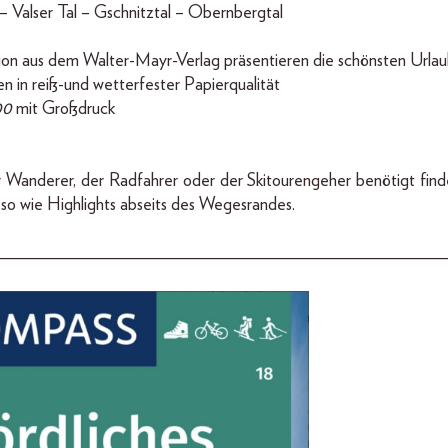
 – Valser Tal – Gschnitztal – Obernbergtal
tion aus dem Walter-Mayr-Verlag präsentieren die schönsten Urla
en in reiß-und wetterfester Papierqualität
00
mit Großdruck
r Wanderer, der Radfahrer oder der Skitourengeher benötigt find
so wie Highlights abseits des Wegesrandes.
__________________________________________________