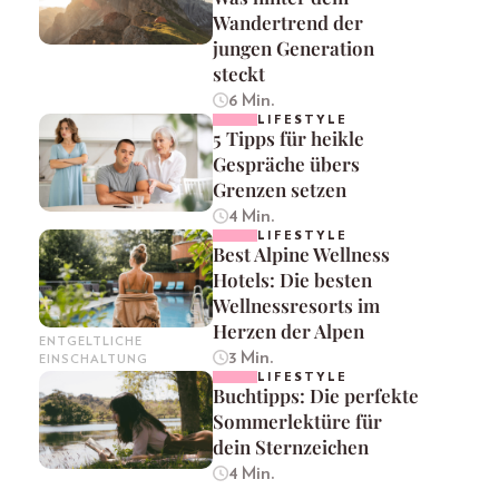
Wandertrend der
jungen Generation
steckt
6 Min.
LIFESTYLE
5 Tipps für heikle
Gespräche übers
Grenzen setzen
4 Min.
LIFESTYLE
Best Alpine Wellness
Hotels: Die besten
Wellnessresorts im
Herzen der Alpen
ENTGELTLICHE
3 Min.
EINSCHALTUNG
LIFESTYLE
Buchtipps: Die perfekte
Sommerlektüre für
dein Sternzeichen
4 Min.