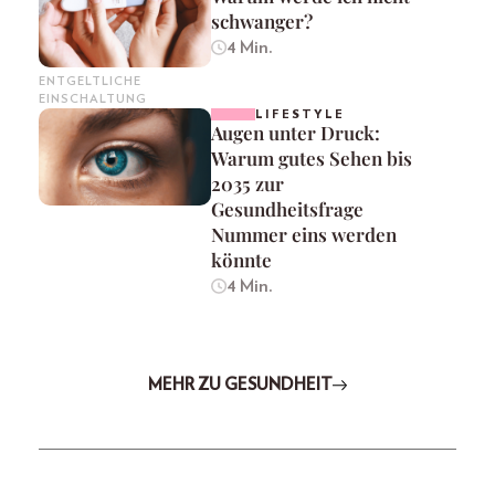
schwanger?
4 Min.
ENTGELTLICHE
EINSCHALTUNG
LIFESTYLE
Augen unter Druck:
Warum gutes Sehen bis
2035 zur
Gesundheitsfrage
Nummer eins werden
könnte
4 Min.
MEHR ZU GESUNDHEIT