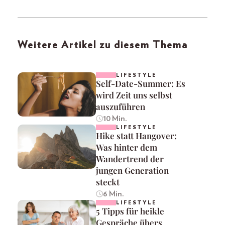
Weitere Artikel zu diesem Thema
LIFESTYLE
Self-Date-Summer: Es
wird Zeit uns selbst
auszuführen
10 Min.
LIFESTYLE
Hike statt Hangover:
Was hinter dem
Wandertrend der
jungen Generation
steckt
6 Min.
LIFESTYLE
5 Tipps für heikle
Gespräche übers