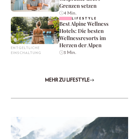
Grenzen setzen
4 Min.
LIFESTYLE
Best Alpine Wellness
Hotels: Die besten
Wellnessresorts im
Herzen der Alpen
ENTGELTLICHE
3 Min.
EINSCHALTUNG
MEHR ZU LIFESTYLE