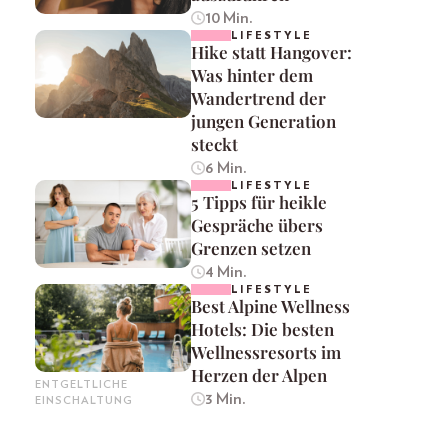
10 Min.
LIFESTYLE
Hike statt Hangover:
Was hinter dem
Wandertrend der
jungen Generation
steckt
6 Min.
LIFESTYLE
5 Tipps für heikle
Gespräche übers
Grenzen setzen
4 Min.
LIFESTYLE
Best Alpine Wellness
Hotels: Die besten
Wellnessresorts im
Herzen der Alpen
ENTGELTLICHE
3 Min.
EINSCHALTUNG