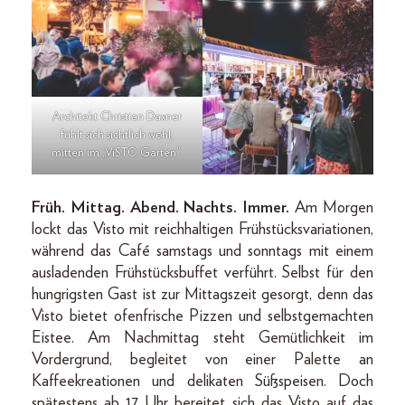
Architekt Christian Daxner
fühlt sich sichtlich wohl,
mitten im „ViSTO Garten“.
Früh. Mittag. Abend. Nachts. Immer.
Am Morgen
lockt das Visto mit reichhaltigen Frühstücksvariationen,
während das Café samstags und sonntags mit einem
ausladenden Frühstücksbuffet verführt. Selbst für den
hungrigsten Gast ist zur Mittagszeit gesorgt, denn das
Visto bietet ofenfrische Pizzen und selbstgemachten
Eistee. Am Nachmittag steht Gemütlichkeit im
Vordergrund, begleitet von einer Palette an
Kaffeekreationen und delikaten Süßspeisen. Doch
spätestens ab 17 Uhr bereitet sich das Visto auf das