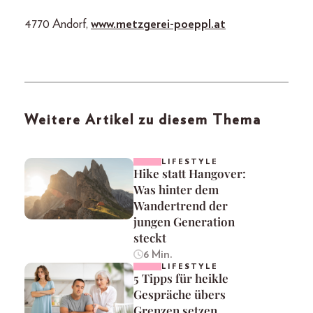
4770 Andorf,
www.metzgerei-poeppl.at
Weitere Artikel zu diesem Thema
LIFESTYLE
Hike statt Hangover:
Was hinter dem
Wandertrend der
jungen Generation
steckt
6 Min.
LIFESTYLE
5 Tipps für heikle
Gespräche übers
Grenzen setzen