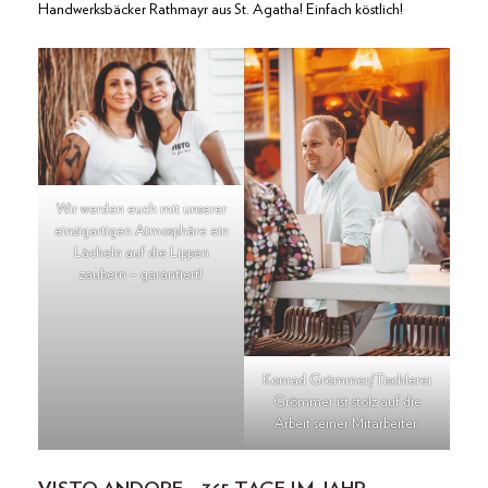
Handwerksbäcker Rathmayr aus St. Agatha! Einfach köstlich!
Wir werden euch mit unserer
einzigartigen Atmosphäre ein
Lächeln auf die Lippen
zaubern – garantiert!
Konrad Grömmer/Tischlerei
Grömmer ist stolz auf die
Arbeit seiner Mitarbeiter.