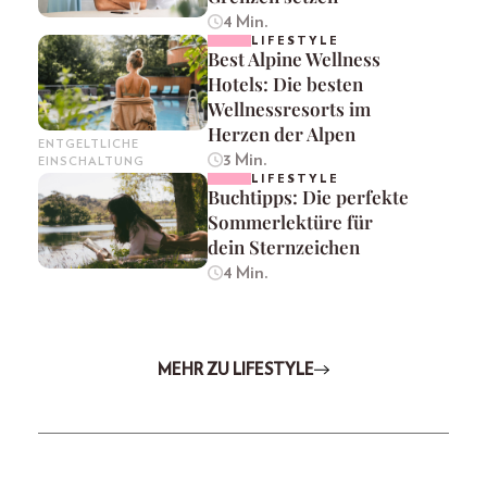
4 Min.
LIFESTYLE
Best Alpine Wellness
Hotels: Die besten
Wellnessresorts im
Herzen der Alpen
ENTGELTLICHE
3 Min.
EINSCHALTUNG
LIFESTYLE
Buchtipps: Die perfekte
Sommerlektüre für
dein Sternzeichen
4 Min.
MEHR ZU LIFESTYLE