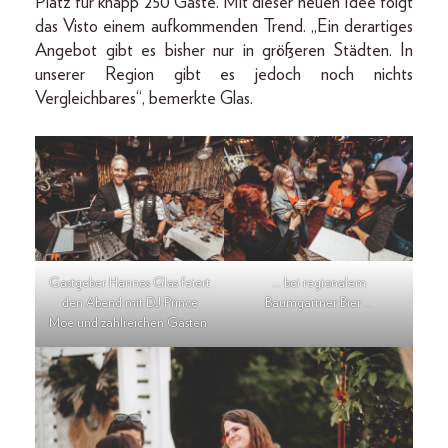
Platz für knapp 250 Gäste. Mit dieser neuen Idee folgt
das Visto einem aufkommenden Trend. „Ein derartiges
Angebot gibt es bisher nur in größeren Städten. In
unserer Region gibt es jedoch noch nichts
Vergleichbares“, bemerkte Glas.
Gastgeber Hannes Glas feiert
… bei regionalem
den Abend mit DJ Prince
Baumgartner Bier …
Moe und zahlreichen Gästen.