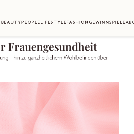
BEAUTY
PEOPLE
LIFESTYLE
FASHION
GEWINNSPIELE
AB
er Frauengesundheit
ng – hin zu ganzheitlichem Wohlbefinden über