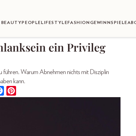
BEAUTY
PEOPLE
LIFESTYLE
FASHION
GEWINNSPIELE
AB
lanksein ein Privileg
zu führen. Warum Abnehmen nichts mit Disziplin
haben kann.