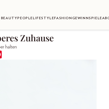
BEAUTY
PEOPLE
LIFESTYLE
FASHION
GEWINNSPIELE
AB
beres Zuhause
er halten