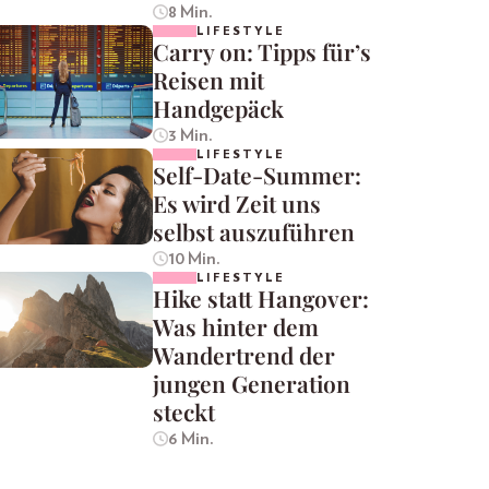
8 Min.
LIFESTYLE
Carry on: Tipps für’s
Reisen mit
Handgepäck
3 Min.
LIFESTYLE
Self-Date-Summer:
Es wird Zeit uns
selbst auszuführen
10 Min.
LIFESTYLE
Hike statt Hangover:
Was hinter dem
Wandertrend der
jungen Generation
steckt
6 Min.