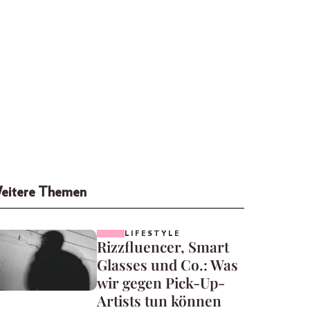
eitere Themen
LIFESTYLE
Rizzfluencer, Smart
Glasses und Co.: Was
wir gegen Pick-Up-
Artists tun können