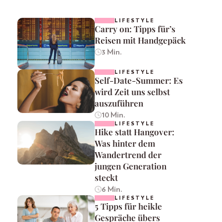
LIFESTYLE
Carry on: Tipps für’s
Reisen mit Handgepäck
3 Min.
LIFESTYLE
Self-Date-Summer: Es
wird Zeit uns selbst
auszuführen
10 Min.
LIFESTYLE
Hike statt Hangover:
Was hinter dem
Wandertrend der
jungen Generation
steckt
6 Min.
LIFESTYLE
5 Tipps für heikle
Gespräche übers