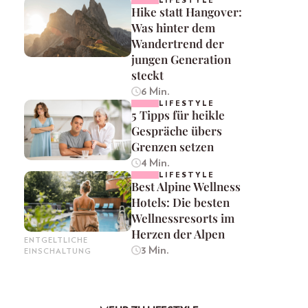
LIFESTYLE
Hike statt Hangover:
Was hinter dem
Wandertrend der
jungen Generation
steckt
6 Min.
LIFESTYLE
5 Tipps für heikle
Gespräche übers
Grenzen setzen
4 Min.
LIFESTYLE
Best Alpine Wellness
Hotels: Die besten
Wellnessresorts im
Herzen der Alpen
ENTGELTLICHE
3 Min.
EINSCHALTUNG