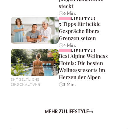
steckt
6 Min.
LIFESTYLE
5 Tipps für heikle
Gespräche übers
Grenzen setzen
4 Min.
LIFESTYLE
Best Alpine Wellness
Hotels: Die besten
Wellnessresorts im
Herzen der Alpen
ENTGELTLICHE
3 Min.
EINSCHALTUNG
MEHR ZU LIFESTYLE