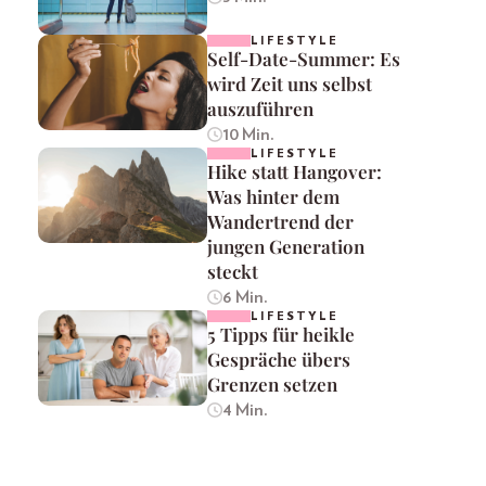
LIFESTYLE
Self-Date-Summer: Es
wird Zeit uns selbst
auszuführen
10 Min.
LIFESTYLE
Hike statt Hangover:
Was hinter dem
Wandertrend der
jungen Generation
steckt
6 Min.
LIFESTYLE
5 Tipps für heikle
Gespräche übers
Grenzen setzen
4 Min.