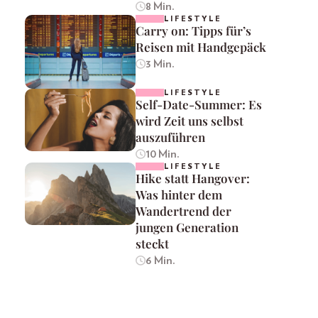
8 Min.
LIFESTYLE
Carry on: Tipps für’s
Reisen mit Handgepäck
3 Min.
LIFESTYLE
Self-Date-Summer: Es
wird Zeit uns selbst
auszuführen
10 Min.
LIFESTYLE
Hike statt Hangover:
Was hinter dem
Wandertrend der
jungen Generation
steckt
6 Min.