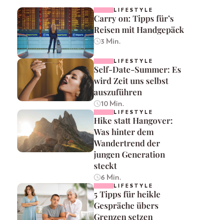
LIFESTYLE
Carry on: Tipps für’s
Reisen mit Handgepäck
3 Min.
LIFESTYLE
Self-Date-Summer: Es
wird Zeit uns selbst
auszuführen
10 Min.
LIFESTYLE
Hike statt Hangover:
Was hinter dem
Wandertrend der
jungen Generation
steckt
6 Min.
LIFESTYLE
5 Tipps für heikle
Gespräche übers
Grenzen setzen