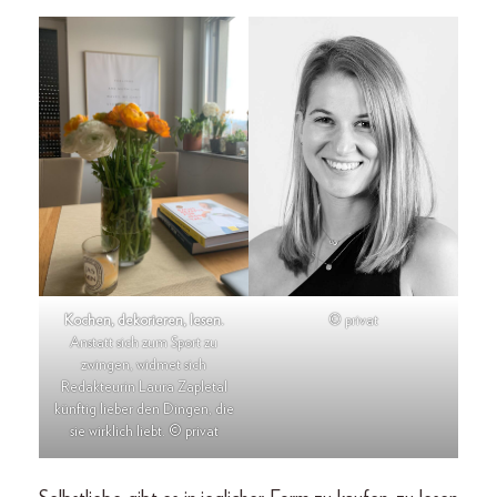
Kochen, dekorieren, lesen.
© privat
Anstatt sich zum Sport zu
zwingen, widmet sich
Redakteurin Laura Zapletal
künftig lieber den Dingen, die
sie wirklich liebt. © privat