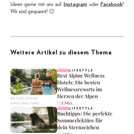
Ideen gerne mit uns auf
Instagram
oder
Facebook
!
Wir sind gespannt! 🙂
Weitere Artikel zu diesem Thema
LIFESTYLE
Best Alpine Wellness
Hotels: Die besten
Wellnessresorts im
Herzen der Alpen
ENTGELTLICHE
3 Min.
EINSCHALTUNG
LIFESTYLE
Buchtipps: Die perfekte
Sommerlektüre für
dein Sternzeichen