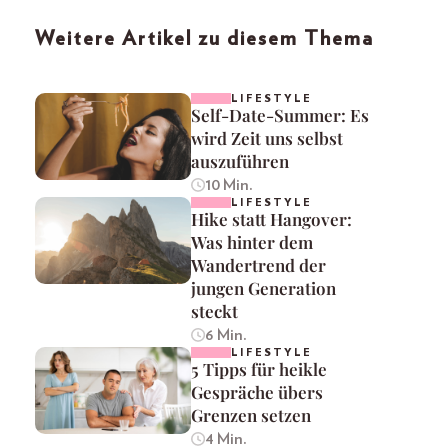
Weitere Artikel zu diesem Thema
LIFESTYLE
Self-Date-Summer: Es
wird Zeit uns selbst
auszuführen
10 Min.
LIFESTYLE
Hike statt Hangover:
Was hinter dem
Wandertrend der
jungen Generation
steckt
6 Min.
LIFESTYLE
5 Tipps für heikle
Gespräche übers
Grenzen setzen
4 Min.