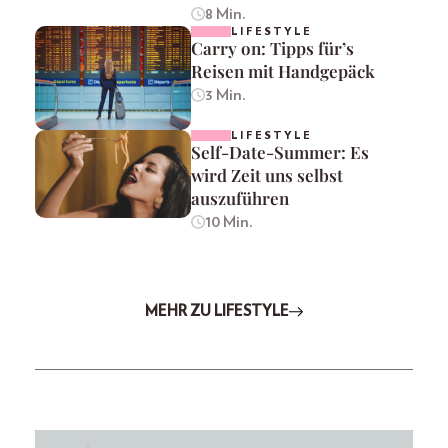
8 Min.
LIFESTYLE
Carry on: Tipps für’s
Reisen mit Handgepäck
3 Min.
LIFESTYLE
Self-Date-Summer: Es
wird Zeit uns selbst
auszuführen
10 Min.
MEHR ZU LIFESTYLE