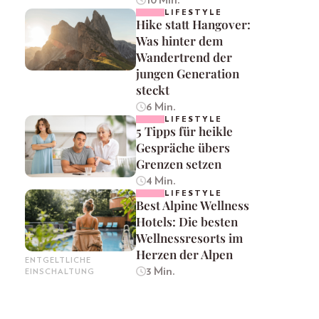
LIFESTYLE
Hike statt Hangover:
Was hinter dem
Wandertrend der
jungen Generation
steckt
6 Min.
LIFESTYLE
5 Tipps für heikle
Gespräche übers
Grenzen setzen
4 Min.
LIFESTYLE
Best Alpine Wellness
Hotels: Die besten
Wellnessresorts im
Herzen der Alpen
ENTGELTLICHE
3 Min.
EINSCHALTUNG