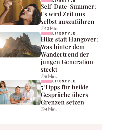
LIFESTYLE
Self-Date-Summer:
Es wird Zeit uns
selbst auszuführen
10 Min.
LIFESTYLE
Hike statt Hangover:
Was hinter dem
Wandertrend der
jungen Generation
steckt
6 Min.
LIFESTYLE
5 Tipps für heikle
Gespräche übers
Grenzen setzen
4 Min.