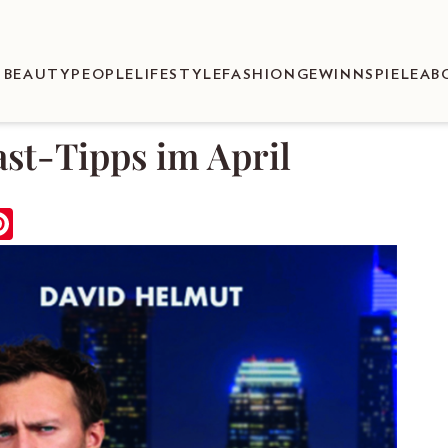
BEAUTY
PEOPLE
LIFESTYLE
FASHION
GEWINNSPIELE
AB
st-Tipps im April