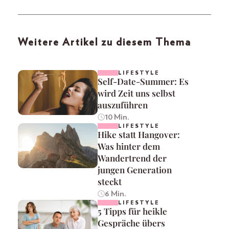
Weitere Artikel zu diesem Thema
LIFESTYLE
Self-Date-Summer: Es
wird Zeit uns selbst
auszuführen
10 Min.
LIFESTYLE
Hike statt Hangover:
Was hinter dem
Wandertrend der
jungen Generation
steckt
6 Min.
LIFESTYLE
5 Tipps für heikle
Gespräche übers