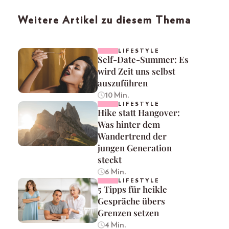
Weitere Artikel zu diesem Thema
LIFESTYLE
Self-Date-Summer: Es
wird Zeit uns selbst
auszuführen
10 Min.
LIFESTYLE
Hike statt Hangover:
Was hinter dem
Wandertrend der
jungen Generation
steckt
6 Min.
LIFESTYLE
5 Tipps für heikle
Gespräche übers
Grenzen setzen
4 Min.