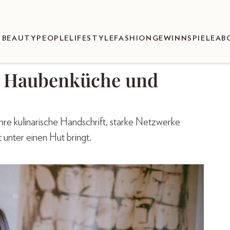
BEAUTY
PEOPLE
LIFESTYLE
FASHION
GEWINNSPIELE
AB
n Haubenküche und
hre kulinarische Handschrift, starke Netzwerke
unter einen Hut bringt.