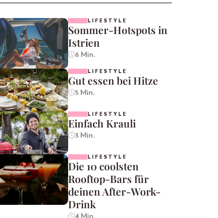
LIFESTYLE
Sommer-Hotspots in
Istrien
6 Min.
LIFESTYLE
Gut essen bei Hitze
5 Min.
LIFESTYLE
Einfach Krauli
3 Min.
LIFESTYLE
Die 10 coolsten
Rooftop-Bars für
deinen After-Work-
Drink
4 Min.