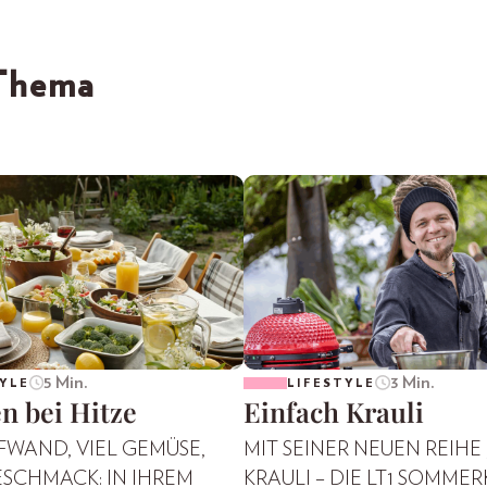
 Thema
5 Min.
3 Min.
YLE
LIFESTYLE
n bei Hitze
Einfach Krauli
WAND, VIEL GEMÜSE,
MIT SEINER NEUEN REIHE
SCHMACK: IN IHREM
KRAULI – DIE LT1 SOMME