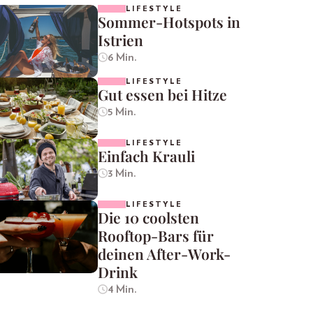
LIFESTYLE
Sommer-Hotspots in
Istrien
6 Min.
LIFESTYLE
Gut essen bei Hitze
5 Min.
LIFESTYLE
Einfach Krauli
3 Min.
LIFESTYLE
Die 10 coolsten
Rooftop-Bars für
deinen After-Work-
Drink
4 Min.