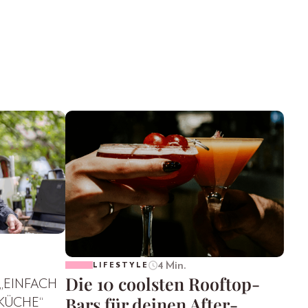
4 Min.
LIFESTYLE
Die 10 coolsten Rooftop-
 „EINFACH
Bars für deinen After-
RKÜCHE“