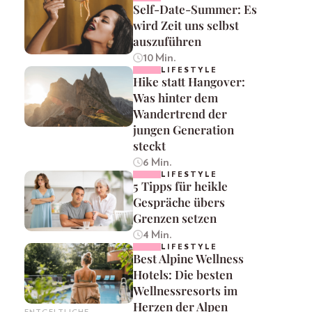
Self-Date-Summer: Es
wird Zeit uns selbst
auszuführen
10 Min.
LIFESTYLE
Hike statt Hangover:
Was hinter dem
Wandertrend der
jungen Generation
steckt
6 Min.
LIFESTYLE
5 Tipps für heikle
Gespräche übers
Grenzen setzen
4 Min.
LIFESTYLE
Best Alpine Wellness
Hotels: Die besten
Wellnessresorts im
Herzen der Alpen