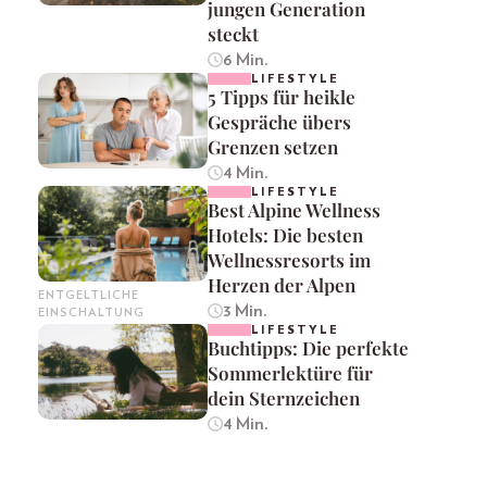
jungen Generation
steckt
6 Min.
LIFESTYLE
5 Tipps für heikle
Gespräche übers
Grenzen setzen
4 Min.
LIFESTYLE
Best Alpine Wellness
Hotels: Die besten
Wellnessresorts im
Herzen der Alpen
ENTGELTLICHE
3 Min.
EINSCHALTUNG
LIFESTYLE
Buchtipps: Die perfekte
Sommerlektüre für
dein Sternzeichen
4 Min.