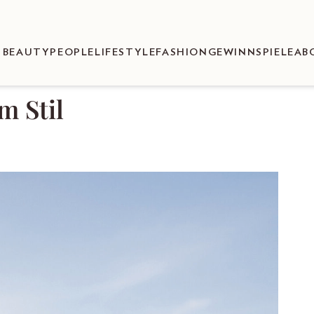
BEAUTY
PEOPLE
LIFESTYLE
FASHION
GEWINNSPIELE
AB
m Stil