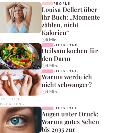
PEOPLE
Louisa Dellert über
ihr Buch: „Momente
zählen, nicht
Kalorien”
8 Min.
LIFESTYLE
Heilsam kochen für
den Darm
4 Min.
LIFESTYLE
Warum werde ich
nicht schwanger?
4 Min.
TGELTLICHE
INSCHALTUNG
LIFESTYLE
Augen unter Druck:
Warum gutes Sehen
bis 2035 zur