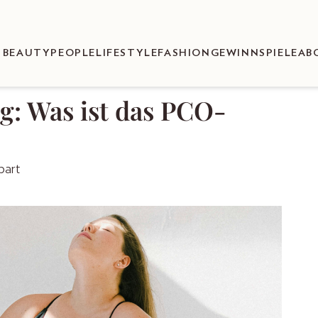
BEAUTY
PEOPLE
LIFESTYLE
FASHION
GEWINNSPIELE
AB
: Was ist das PCO-
bart