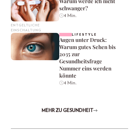
Warum werde ich nicht
schwanger?
4 Min.
ENTGELTLICHE
EINSCHALTUNG
LIFESTYLE
Augen unter Druck:
Warum gutes Sehen bis
2035 zur
Gesundheitsfrage
Nummer eins werden
könnte
4 Min.
MEHR ZU GESUNDHEIT