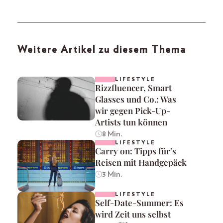
Weitere Artikel zu diesem Thema
LIFESTYLE
Rizzfluencer, Smart
Glasses und Co.: Was
wir gegen Pick-Up-
Artists tun können
8 Min.
LIFESTYLE
Carry on: Tipps für’s
Reisen mit Handgepäck
3 Min.
LIFESTYLE
Self-Date-Summer: Es
wird Zeit uns selbst