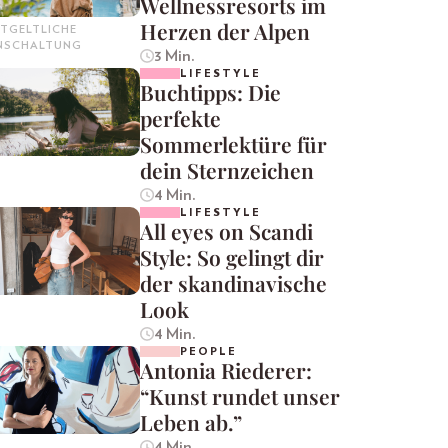
Wellnessresorts im
Herzen der Alpen
TGELTLICHE
INSCHALTUNG
3 Min.
LIFESTYLE
Buchtipps: Die
perfekte
Sommerlektüre für
dein Sternzeichen
4 Min.
LIFESTYLE
All eyes on Scandi
Style: So gelingt dir
der skandinavische
Look
4 Min.
PEOPLE
Antonia Riederer:
“Kunst rundet unser
Leben ab.”
4 Min.