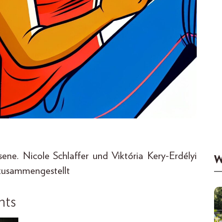
ne. Nicole Schlaffer und Viktória Kery-Erdélyi
W
zusammengestellt
hts