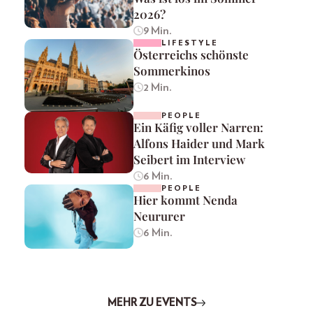
2026?
9 Min.
LIFESTYLE
Österreichs schönste
Sommerkinos
2 Min.
PEOPLE
Ein Käfig voller Narren:
Alfons Haider und Mark
Seibert im Interview
6 Min.
PEOPLE
Hier kommt Nenda
Neururer
6 Min.
MEHR ZU EVENTS