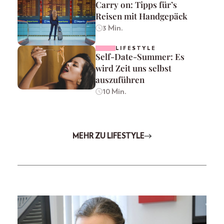
Carry on: Tipps für’s
Reisen mit Handgepäck
3 Min.
LIFESTYLE
Self-Date-Summer: Es
wird Zeit uns selbst
auszuführen
10 Min.
MEHR ZU LIFESTYLE