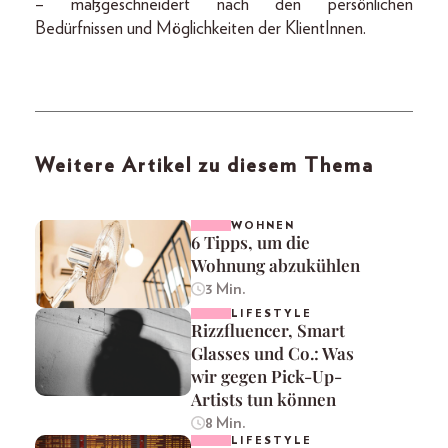
– maßgeschneidert nach den persönlichen
Bedürfnissen und Möglichkeiten der KlientInnen.
Weitere Artikel zu diesem Thema
WOHNEN
6 Tipps, um die
Wohnung abzukühlen
3 Min.
LIFESTYLE
Rizzfluencer, Smart
Glasses und Co.: Was
wir gegen Pick-Up-
Artists tun können
8 Min.
LIFESTYLE