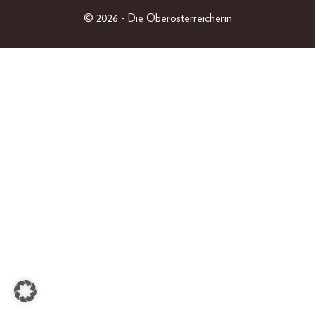
LIFESTYLE
© 2026 - Die Oberösterreicherin
PEOPLE
OBERÖSTERREICHER
GEWINNSPIELE
EINZELAUSGABEN
SHOP
ABO