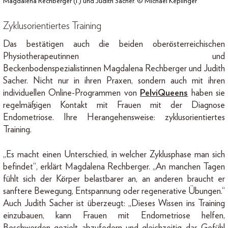
Magdalena Rechberger (l.) und Judith Sacher. © Michael Keplinger
Zyklusorientiertes Training
Das bestätigen auch die beiden oberösterreichischen
Physiotherapeutinnen und
Beckenbodenspezialistinnen Magdalena Rechberger und Judith
Sacher. Nicht nur in ihren Praxen, sondern auch mit ihren
individuellen Online-Programmen von
PelviQueens
haben sie
regelmäßigen Kontakt mit Frauen mit der Diagnose
Endometriose. Ihre Herangehensweise: zyklusorientiertes
Training.
„Es macht einen Unterschied, in welcher Zyklusphase man sich
befindet“, erklärt Magdalena Rechberger. „An manchen Tagen
fühlt sich der Körper belastbarer an, an anderen braucht er
sanftere Bewegung, Entspannung oder regenerative Übungen.“
Auch Judith Sacher ist überzeugt: „Dieses Wissen ins Training
einzubauen, kann Frauen mit Endometriose helfen,
Beschwerden gezielt abzufedern und gleichzeitig das Gefühl