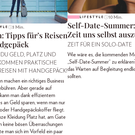
10 Min.
LIFESTYLE
Self-Date-Summer:
3 Min.
YLE
Zeit uns selbst aus
: Tipps für’s Reisen
dgepäck
ZEIT FÜR EIN SOLO-DATE
 DU GELD, PLATZ UND
Wie wäre es, die kommenden M
„Self-Date-Summer“ zu erklären
R KOMMEN PRAKTISCHE
das Warten auf Begleitung endli
 REISEN MIT HANDGEPÄCK!
sollten.
en machen ein richtiges Business
bühren. Aber gerade auf
 kann man dank effizientem
s an Geld sparen, wenn man nur
oder Handgepäckskoffer fliegt.
ze Kleidung Platz hat, am Gate
m keine bösen Überraschungen
te man sich im Vorfeld ein paar