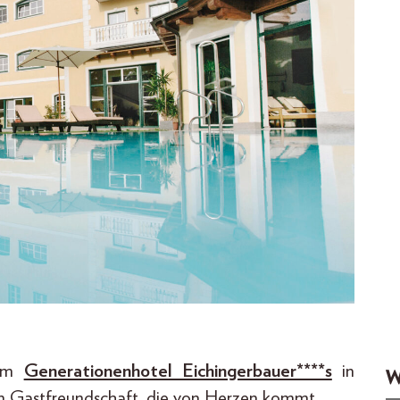
 im
Generationenhotel Eichingerbauer****s
in
W
an Gastfreundschaft, die von Herzen kommt.