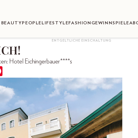
BEAUTY
PEOPLE
LIFESTYLE
FASHION
GEWINNSPIELE
AB
ENTGELTLICHE EINSCHALTUNG
ICH!
en: Hotel Eichingerbauer****s