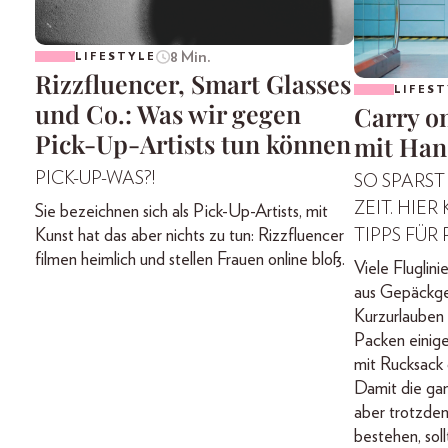
8 Min.
LIFESTYLE
Rizzfluencer, Smart Glasses
LIFEST
und Co.: Was wir gegen
Carry on
Pick-Up-Artists tun können
mit Han
PICK-UP-WAS?!
SO SPARST
ZEIT. HIE
Sie bezeichnen sich als Pick-Up-Artists, mit
TIPPS FÜR
Kunst hat das aber nichts zu tun: Rizzfluencer
filmen heimlich und stellen Frauen online bloß.
Viele Fluglini
aus Gepäckge
Kurzurlauben
Packen einige
mit Rucksack 
Damit die gan
aber trotzde
bestehen, soll