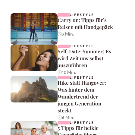
LIFESTYLE
Carry on: Tipps für’s
Reisen mit Handgepäck
3 Min.
LIFESTYLE
Self-Date-Summer: Es
wird Zeit uns selbst
auszuführen
10 Min.
LIFESTYLE
Hike statt Hangover:
Was hinter dem
Wandertrend der
jungen Generation
steckt
6 Min.
LIFESTYLE
5 Tipps für heikle
Gespräche übers